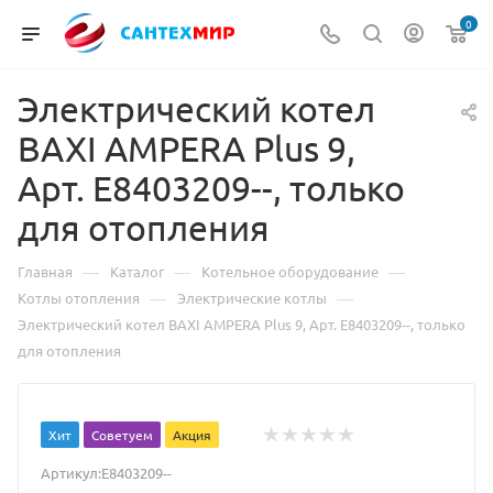
0
Электрический котел
BAXI AMPERA Plus 9,
Арт. E8403209--, только
для отопления
—
—
—
Главная
Каталог
Котельное оборудование
—
—
Котлы отопления
Электрические котлы
Электрический котел BAXI AMPERA Plus 9, Арт. E8403209--, только
для отопления
Хит
Советуем
Акция
Артикул:
E8403209--