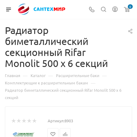
0
Радиатор
биметаллический
секционный Rifar
Monolit 500 х 6 секций
—
—
—
Главная
Каталог
Расширительные баки
—
Комплектующие к расширительным бакам
Радиатор биметаллический секционный Rifar Monolit 500 х 6
секций
Артикул:
8903