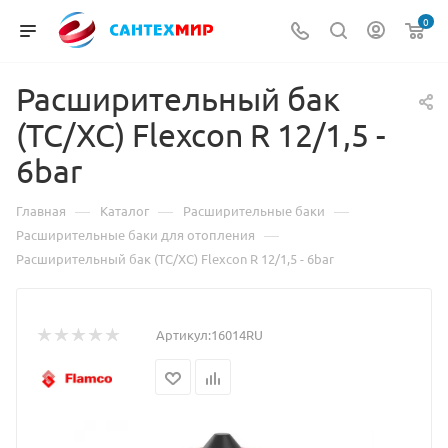
0
Расширительный бак
(ТС/ХС) Flexcon R 12/1,5 -
6bar
—
—
—
Главная
Каталог
Расширительные баки
—
Расширительные баки для отопления
Расширительный бак (ТС/ХС) Flexcon R 12/1,5 - 6bar
Артикул:
16014RU