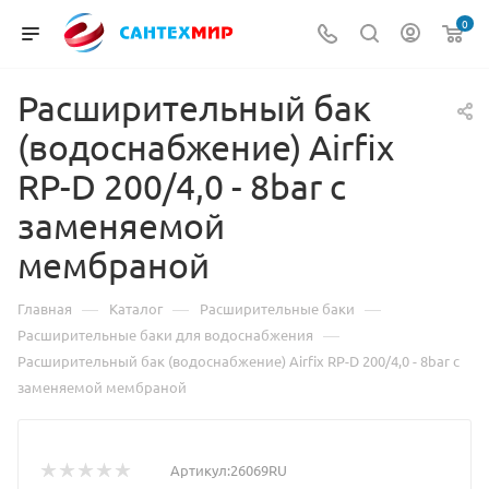
0
Расширительный бак
(водоснабжение) Airfix
RP-D 200/4,0 - 8bar с
заменяемой
мембраной
—
—
—
Главная
Каталог
Расширительные баки
—
Расширительные баки для водоснабжения
Расширительный бак (водоснабжение) Airfix RP-D 200/4,0 - 8bar с
заменяемой мембраной
Артикул:
26069RU