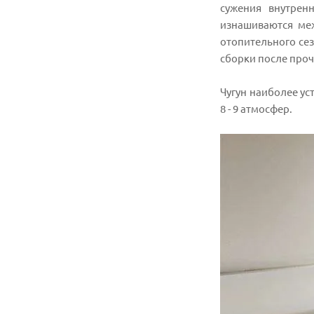
сужения внутрен
изнашиваются меж
отопительного сез
сборки после про
Чугун наиболее ус
8 - 9 атмосфер.