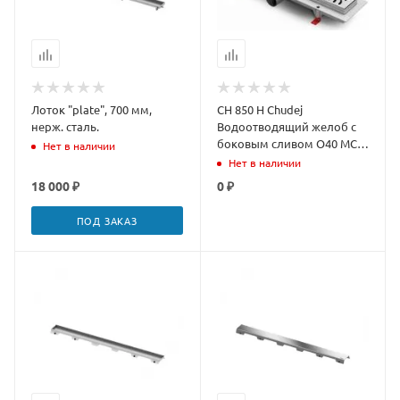
Лоток "plate", 700 мм,
CH 850 H Chudej
нерж. сталь.
Водоотводящий желоб с
боковым сливом O40 MCH
Нет в наличии
рамка пласт. 850 мм
Нет в наличии
HARMONY
18 000 ₽
0 ₽
ПОД ЗАКАЗ