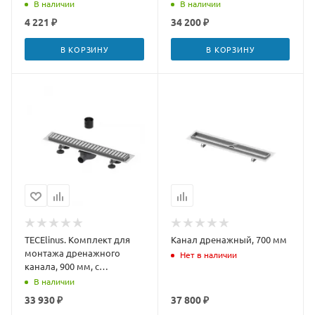
решеткой straight,
В наличии
В наличии
РАСПРОДАЖА ОСТАТКОВ
4 221 ₽
34 200 ₽
В КОРЗИНУ
В КОРЗИНУ
TECElinus. Комплект для
Канал дренажный, 700 мм
монтажа дренажного
Нет в наличии
канала, 900 мм, с
решеткой straight,
В наличии
РАСПРОДАЖА ОСТАТКОВ
33 930 ₽
37 800 ₽