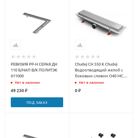
РЕВИЗИЯ PP-H СЕРАЯ ДН
Chudej CH 550 K Chudej
110 Б/НАП В/К ПОЛИТЭК
Водоотводящий желоб с
611000
боковым сливом O40 MCH
рамка пласт. 550 мм
Нет в наличии
Нет в наличии
KLASIK
49 230 ₽
0 ₽
ПОД ЗАКАЗ