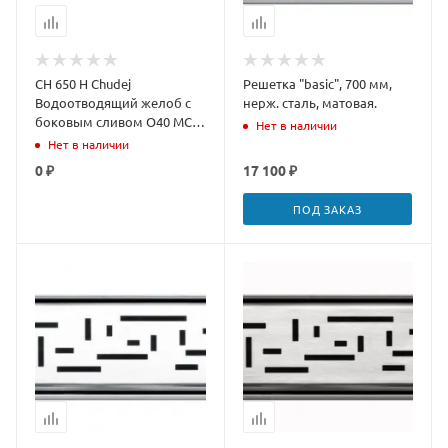
CH 650 H Chudej
Решетка "basic", 700 мм,
Водоотводящий желоб с
нерж. сталь, матовая.
боковым сливом O40 MCH
Нет в наличии
рамка пласт. 650 мм
Нет в наличии
HARMONY
0 ₽
17 100 ₽
ПОД ЗАКАЗ