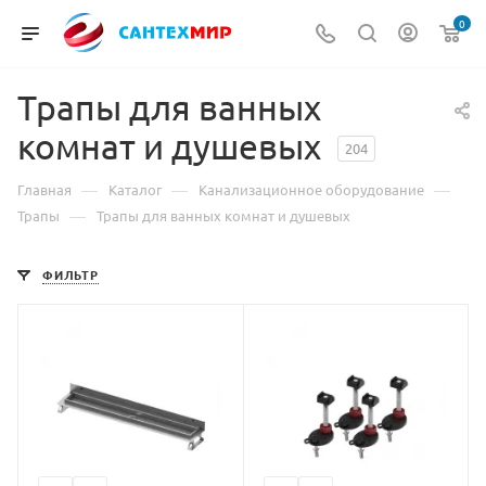
0
Трапы для ванных
комнат и душевых
204
—
—
—
Главная
Каталог
Канализационное оборудование
—
Трапы
Трапы для ванных комнат и душевых
ФИЛЬТР