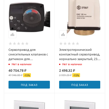
Сервопривод для
Электротермический
смесительных клапанов с
компактный сервопривод,
датчиком для
нормально закрытый, 230
фиксированной
B STOUT STE-0010-230001
Нет в наличии
Нет в наличии
регулировки температуры
40 754.78 ₽
2 498.32 ₽
Stout (230 Вт, 135 сек)
47 946.80 ₽
2 939.20 ₽
-
15
%
-
15
%
ПОД ЗАКАЗ
ПОД ЗАКАЗ