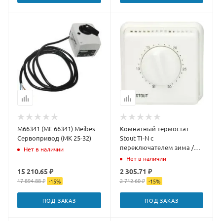
M66341 (ME 66341) Meibes
Комнатный термостат
Сервопривод (MK 25-32)
Stout TI-N с
переключателем зима /
Нет в наличии
лето и светодиодом
Нет в наличии
15 210.65 ₽
2 305.71 ₽
17 894.88 ₽
2 712.60 ₽
-
15
%
-
15
%
ПОД ЗАКАЗ
ПОД ЗАКАЗ