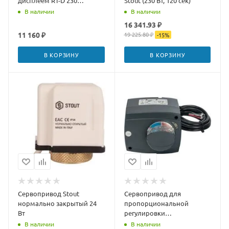
дисплеем RT-D 230
Stout (230 Вт, 120 сек)
Standart, 77410034
В наличии
В наличии
16 341.93 ₽
11 160 ₽
19 225.80 ₽
-
15
%
В КОРЗИНУ
В КОРЗИНУ
Сервопривод Stout
Сервопривод для
нормально закрытый 24
пропорциональной
Вт
регулировки
смесительного клапана
В наличии
В наличии