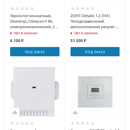
Термостат комнатный,
ZONT Climatic 1.2 (741)
Oventrop, Climacon F 90,
Погодозависимый
электромеханический, 230
автоматический регулятор
В,
для многоконтурных
Нет в наличии
Нет в наличии
систем отопления
6 100 ₽
51 500 ₽
ПОД ЗАКАЗ
ПОД ЗАКАЗ