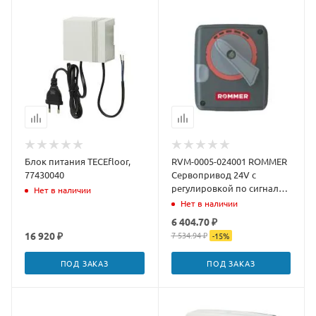
Блок питания TECEfloor,
RVM-0005-024001 ROMMER
77430040
Сервопривод 24V c
регулировкой по сигналу
Нет в наличии
0-10V, 60s, 120s/90°
Нет в наличии
6 404.70 ₽
16 920 ₽
7 534.94 ₽
-
15
%
ПОД ЗАКАЗ
ПОД ЗАКАЗ