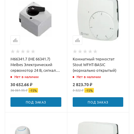
M66341.7 (МЕ 66341.7)
Комнатный термостат
Meibes Электрический
Stout WFHT-BASIC
сервомотор 24 В, cигнал
(нормально открытый)
0_10 В
Нет в наличии
Нет в наличии
30 652.66 ₽
2 823.70 ₽
36 061.95 ₽
3 322 ₽
-
15
%
-
15
%
ПОД ЗАКАЗ
ПОД ЗАКАЗ