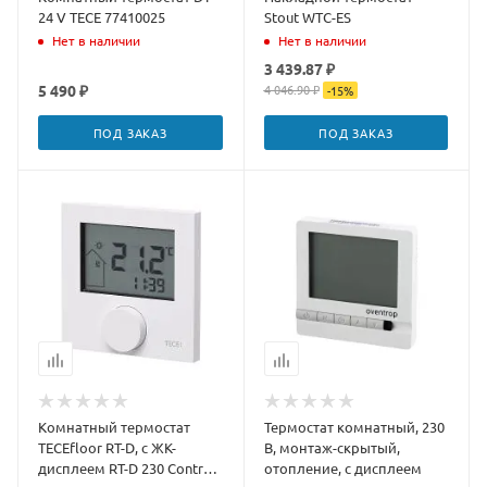
24 V TECE 77410025
Stout WTC-ES
Нет в наличии
Нет в наличии
3 439.87 ₽
5 490 ₽
4 046.90 ₽
-
15
%
ПОД ЗАКАЗ
ПОД ЗАКАЗ
Комнатный термостат
Термостат комнатный, 230
TECEfloor RT-D, с ЖК-
В, монтаж-скрытый,
дисплеем RT-D 230 Control,
отопление, с дисплеем