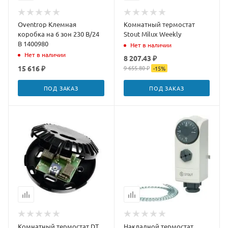
Oventrop Клемная
Комнатный термостат
коробка на 6 зон 230 В/24
Stout Milux Weekly
В 1400980
Нет в наличии
Нет в наличии
8 207.43 ₽
15 616 ₽
9 655.80 ₽
-
15
%
ПОД ЗАКАЗ
ПОД ЗАКАЗ
Комнатный термостат DT
Накладной термостат