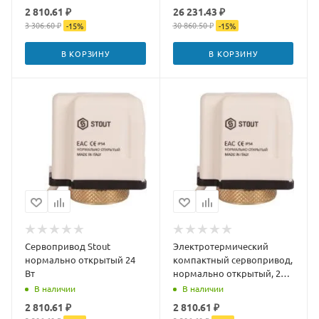
Stout (24 Вт, 60-90-120 сек)
2 810.61 ₽
26 231.43 ₽
3 306.60 ₽
30 860.50 ₽
-
15
%
-
15
%
В КОРЗИНУ
В КОРЗИНУ
Сервопривод Stout
Электротермический
нормально открытый 24
компактный сервопривод,
Вт
нормально открытый, 230
В STE-0010-230002
В наличии
В наличии
2 810.61 ₽
2 810.61 ₽