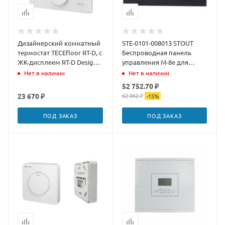
Дизайнерский комнатный
STE-0101-008013 STOUT
термостат TECEfloor RT-D, с
Беспроводная панель
ЖК-дисплеем RT-D Design
управления M-8e для
24 Standart, 77410043
рейки L-8e, чёрная
Нет в наличии
Нет в наличии
52 752.70 ₽
23 670 ₽
62 062 ₽
-
15
%
ПОД ЗАКАЗ
ПОД ЗАКАЗ