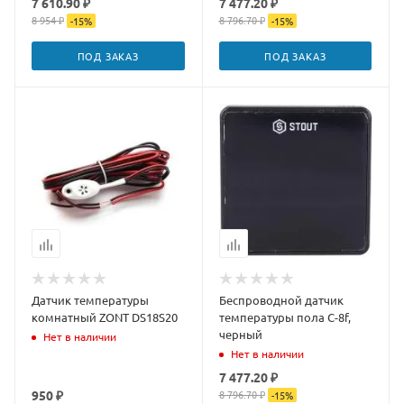
7 610.90 ₽
7 477.20 ₽
8 954 ₽
8 796.70 ₽
-
15
%
-
15
%
ПОД ЗАКАЗ
ПОД ЗАКАЗ
Датчик температуры
Беспроводной датчик
комнатный ZONT DS18S20
температуры пола C-8f,
черный
Нет в наличии
Нет в наличии
7 477.20 ₽
950 ₽
8 796.70 ₽
-
15
%