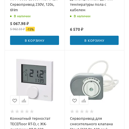
Сервопривод 230V, 120s,
температуры пола с
6Nm
кабелем
В наличии
В наличии
5 067.98 ₽
5 962.33 ₽
6 570 ₽
-
15
%
В КОРЗИНУ
В КОРЗИНУ
Комнатный термостат
Сервопривод для
TECEfloor RT-D, с ЖК-
смесительного клапана