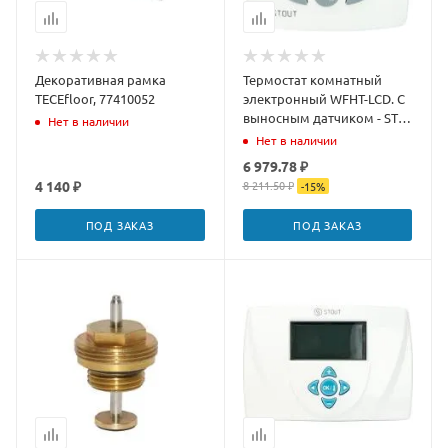
Декоративная рамка
Термостат комнатный
TECEfloor, 77410052
электронный WFHT-LCD. С
выносным датчиком - STE-
Нет в наличии
0002-000015
Нет в наличии
6 979.78 ₽
4 140 ₽
8 211.50 ₽
-
15
%
ПОД ЗАКАЗ
ПОД ЗАКАЗ