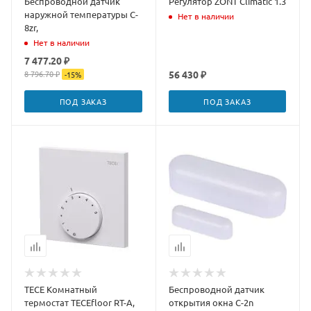
Беспроводной датчик
Регулятор ZONT Climatic 1.3
наружной температуры C-
Нет в наличии
8zr,
Нет в наличии
7 477.20 ₽
8 796.70 ₽
56 430 ₽
-
15
%
ПОД ЗАКАЗ
ПОД ЗАКАЗ
TECE Комнатный
Беспроводной датчик
термостат TECEfloor RT-A,
открытия окна C-2n