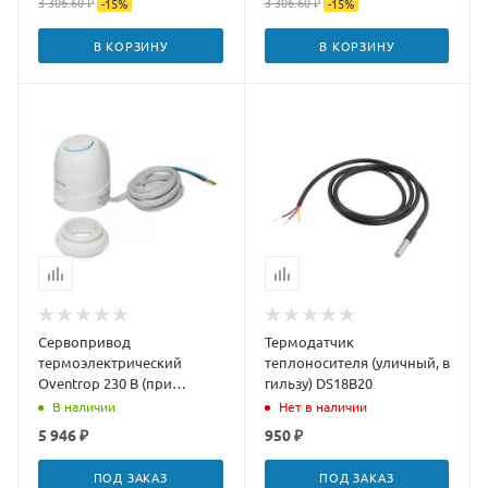
3 306.60 ₽
3 306.60 ₽
-
15
%
-
15
%
В КОРЗИНУ
В КОРЗИНУ
Сервопривод
Термодатчик
термоэлектрический
теплоносителя (уличный, в
Oventrop 230 В (при
гильзу) DS18В20
отсутствии напряжения
В наличии
Нет в наличии
открыт)
5 946 ₽
950 ₽
ПОД ЗАКАЗ
ПОД ЗАКАЗ