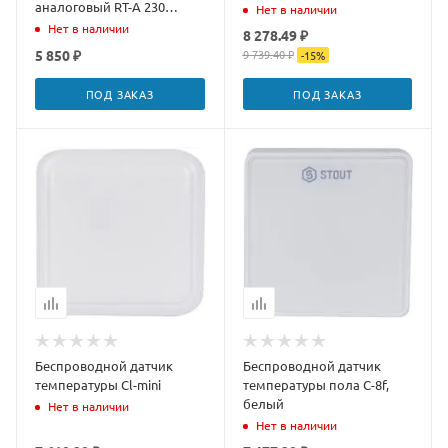
аналоговый RT-A 230
Нет в наличии
77410030
Нет в наличии
8 278.49 ₽
5 850 ₽
9 739.40 ₽
-
15
%
ПОД ЗАКАЗ
ПОД ЗАКАЗ
Беспроводной датчик
Беспроводной датчик
температуры Cl-mini
температуры пола C-8f,
белый
Нет в наличии
Нет в наличии