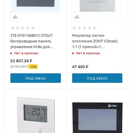
STE-0101-008012 STOUT
Регулятор систем
Беспроводная панель
отопления ZONT Climatic
управления M-8e для
1.1 (1 прямой+1
рейки L-8e, белая
смесительный контур)
Нет в наличии
Нет в наличии
53 807.38 ₽
63 302.80 ₽
47 400 ₽
-
15
%
ПОД ЗАКАЗ
ПОД ЗАКАЗ