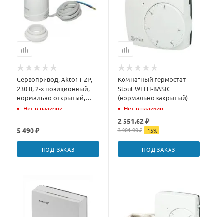
Сервопривод, Aktor T 2P,
Комнатный термостат
230 В, 2-х позиционный,
Stout WFHT-BASIC
нормально открытый,
(нормально закрытый)
М30х1,5
Нет в наличии
Нет в наличии
2 551.62 ₽
5 490 ₽
3 001.90 ₽
-
15
%
ПОД ЗАКАЗ
ПОД ЗАКАЗ