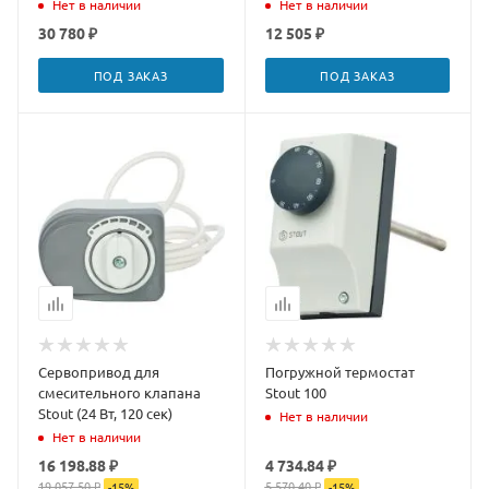
77410035
Нет в наличии
Нет в наличии
30 780 ₽
12 505 ₽
ПОД ЗАКАЗ
ПОД ЗАКАЗ
Сервопривод для
Погружной термостат
смесительного клапана
Stout 100
Stout (24 Вт, 120 сек)
Нет в наличии
Нет в наличии
16 198.88 ₽
4 734.84 ₽
19 057.50 ₽
5 570.40 ₽
-
15
%
-
15
%