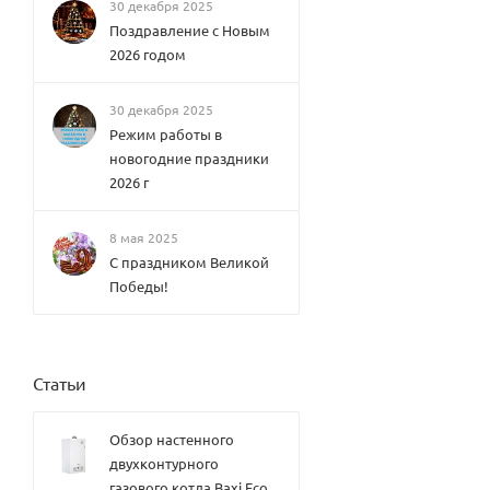
Elsen
30 декабря 2025
Конве
Поздравление с Новым
кторы
2026 годом
внутр
иполь
ные
30 декабря 2025
водян
ые
Режим работы в
Varma
новогодние праздники
nn
2026 г
Конве
кторы
внутр
8 мая 2025
иполь
ные
С праздником Великой
водян
Победы!
ые
Therm
SPL
ex
Конве
HUDS
кторы
ON
внутр
Therm
Статьи
иполь
ex
ные
TOPFL
водян
OW
Обзор настенного
ые
Therm
KVZ
двухконтурного
ex
Конве
газового котла Baxi Eco