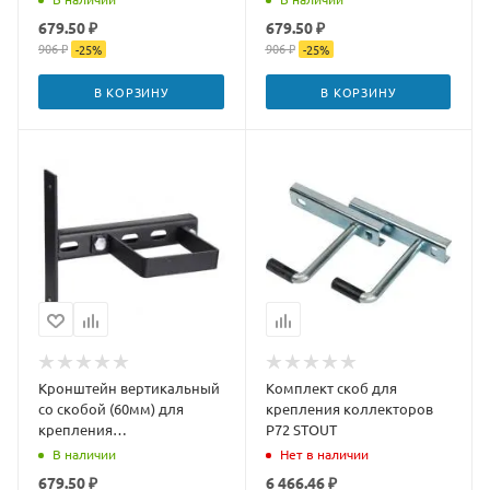
679.50 ₽
679.50 ₽
906 ₽
906 ₽
-
25
%
-
25
%
В КОРЗИНУ
В КОРЗИНУ
Кронштейн вертикальный
Комплект скоб для
со скобой (60мм) для
крепления коллекторов
крепления
P72 STOUT
гидроразделителей (1 шт.)
В наличии
Нет в наличии
679.50 ₽
6 466.46 ₽