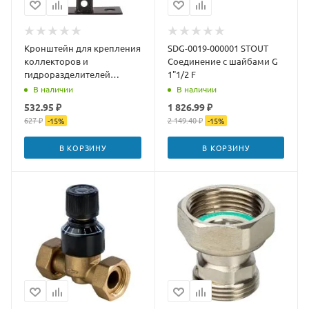
Кронштейн для крепления
SDG-0019-000001 STOUT
коллекторов и
Соединение с шайбами G
гидроразделителей
1"1/2 F
Rommer
В наличии
В наличии
532.95 ₽
1 826.99 ₽
627 ₽
2 149.40 ₽
-
15
%
-
15
%
В КОРЗИНУ
В КОРЗИНУ