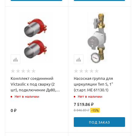
Комплект соединений
Насосная группа для
Victaulic x под сварку (2
циркуляции Тип S, 1"
шт), подключение Ду80,
(ст.арт. ME 61130.1)
патрубок под сварку Ду80
Нет в наличии
Нет в наличии
мм
7 519.86 ₽
0 ₽
8 846.89 ₽
-
15
%
ПОД ЗАКАЗ