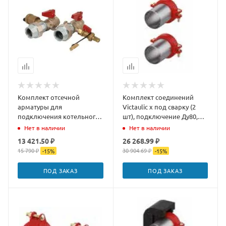
Комплект отсечной
Комплект соединений
арматуры для
Victaulic x под сварку (2
подключения котельного
шт), подключение Ду80,
контура к
патрубок под сварку Ду65
Нет в наличии
Нет в наличии
распределительной
мм
13 421.50 ₽
26 268.99 ₽
гребенке (Поколени
15 790 ₽
30 904.69 ₽
-
15
%
-
15
%
ПОД ЗАКАЗ
ПОД ЗАКАЗ