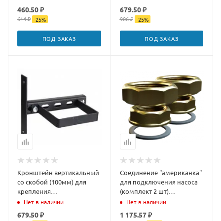
ДУБЛЬ
460.50 ₽
679.50 ₽
614 ₽
906 ₽
-
25
%
-
25
%
ПОД ЗАКАЗ
ПОД ЗАКАЗ
Кронштейн вертикальный
Соединение "американка"
со скобой (100мм) для
для подключения насоса
крепления
(комплект 2 шт)
гидроразделителей (1 шт.)
РАСПРОДАЖА
Нет в наличии
Нет в наличии
679.50 ₽
1 175.57 ₽