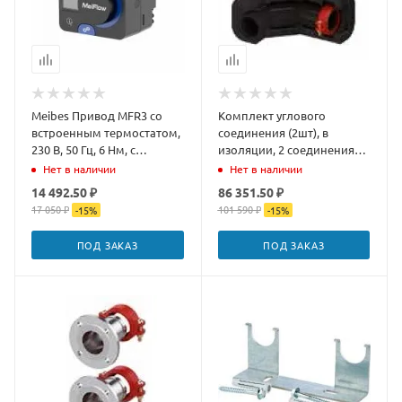
Meibes Привод MFR3 со
Комплект углового
встроенным термостатом,
соединения (2шт), в
230 В, 50 Гц, 6 Нм, с
изоляции, 2 соединения
дисплеем Артикул:
Victaulic, PN 10 , мощность
Нет в наличии
Нет в наличии
M66341.37
280 кВт, ра
14 492.50 ₽
86 351.50 ₽
17 050 ₽
101 590 ₽
-
15
%
-
15
%
ПОД ЗАКАЗ
ПОД ЗАКАЗ