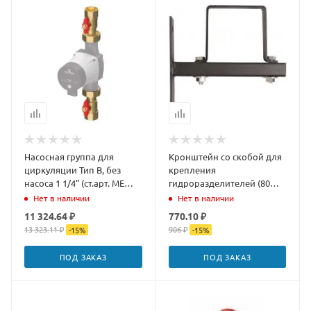
Насосная группа для
Кронштейн со скобой для
циркуляции Тип B, без
крепления
насоса 1 1/4" (ст.арт. ME
гидроразделителей (80
61825)
мм) Rommer
Нет в наличии
Нет в наличии
11 324.64 ₽
770.10 ₽
13 323.11 ₽
906 ₽
-
15
%
-
15
%
ПОД ЗАКАЗ
ПОД ЗАКАЗ