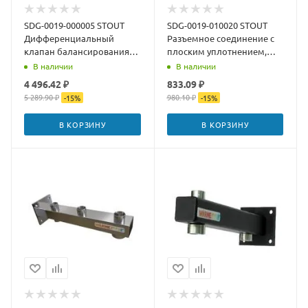
SDG-0019-000005 STOUT
SDG-0019-010020 STOUT
Дифференциальный
Разъемное соединение с
клапан балансирования
плоским уплотнением,
by-pass G 3/4" соединение
никелированное 3/4"
В наличии
В наличии
(0,2 - 2,5)
4 496.42 ₽
833.09 ₽
5 289.90 ₽
980.10 ₽
-
15
%
-
15
%
В КОРЗИНУ
В КОРЗИНУ