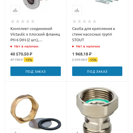
Комплект соединений
Скоба для крепления к
Victaulic x плоский фланец
стене насосных групп
PN 6 DIN (2 шт.),
STOUT
подключение Ду80,
Нет в наличии
Нет в наличии
плоский фланец Ду
40 570.50 ₽
1 968.18 ₽
47 730 ₽
2 315.50 ₽
-
15
%
-
15
%
ПОД ЗАКАЗ
ПОД ЗАКАЗ