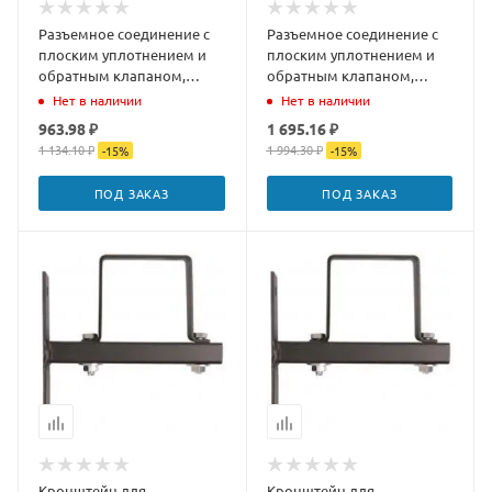
Разъемное соединение с
Разъемное соединение с
плоским уплотнением и
плоским уплотнением и
обратным клапаном,
обратным клапаном,
никелированное 3/4"
никелированное 1"
Нет в наличии
Нет в наличии
963.98 ₽
1 695.16 ₽
1 134.10 ₽
1 994.30 ₽
-
15
%
-
15
%
ПОД ЗАКАЗ
ПОД ЗАКАЗ
Кронштейн для
Кронштейн для