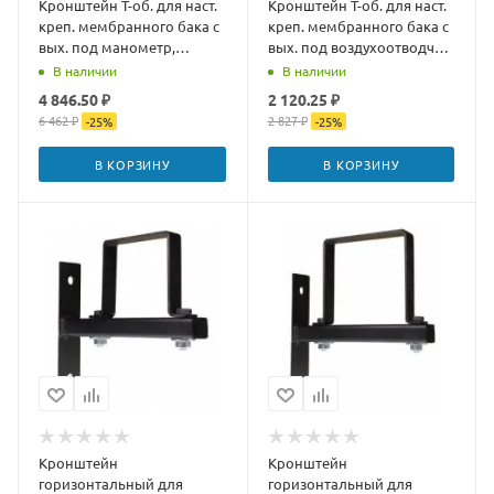
Кронштейн Т-об. для наст.
Кронштейн Т-об. для наст.
креп. мембранного бака с
креп. мембранного бака с
вых. под манометр,
вых. под воздухоотводчик
воздухоотвод,
Черный
В наличии
В наличии
предохранит клап
4 846.50 ₽
2 120.25 ₽
6 462 ₽
2 827 ₽
-
25
%
-
25
%
В КОРЗИНУ
В КОРЗИНУ
Кронштейн
Кронштейн
горизонтальный для
горизонтальный для