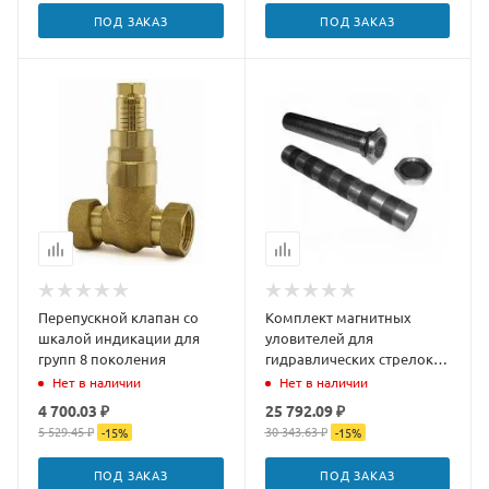
ПОД ЗАКАЗ
ПОД ЗАКАЗ
Перепускной клапан со
Комплект магнитных
шкалой индикации для
уловителей для
групп 8 поколения
гидравлических стрелок
85 кВт
Нет в наличии
Нет в наличии
4 700.03 ₽
25 792.09 ₽
5 529.45 ₽
30 343.63 ₽
-
15
%
-
15
%
ПОД ЗАКАЗ
ПОД ЗАКАЗ