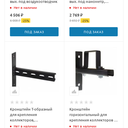
вых. под воздухоотводчик
вых. под манометр,
воздухоотвод,
Нет в наличии
Нет в наличии
предохранит Черн
4 506 ₽
2 769 ₽
6 008 ₽
3 692 ₽
-
25
%
-
25
%
ПОД ЗАКАЗ
ПОД ЗАКАЗ
Кронштейн Т-образный
Кронштейн
для крепления
горизонтальный для
коллекторов,
крепления коллекторов со
вертикальный (1 шт.)
скобой 60 мм (1 шт.)
Нет в наличии
Нет в наличии