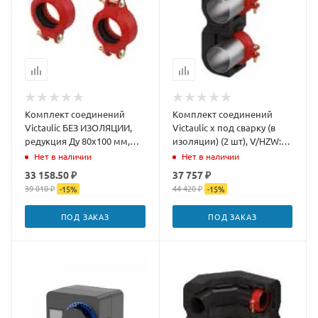
Комплект соединений
Комплект соединений
Victaulic БЕЗ ИЗОЛЯЦИИ,
Victaulic x под сварку (в
редукция Ду 80x100 мм,
изоляции) (2 шт), V/HZW:
для соединения
Ду 100 мм, WEZ Ду 80 мм,
Нет в наличии
Нет в наличии
гидравлической стр
межо
33 158.50 ₽
37 757 ₽
39 010 ₽
44 420 ₽
-
15
%
-
15
%
ПОД ЗАКАЗ
ПОД ЗАКАЗ