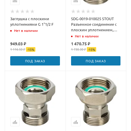
Заглушка с плоскими
SDG-0019-010025 STOUT
уплотнениями G 1"1/2 F
Разъемное соединение с
плоским уплотнением,
Нет в наличии
никелированное 1"
Нет в наличии
949.03 ₽
1 470.75 ₽
1 116.50 ₽
1 730.30 ₽
-
15
%
-
15
%
ПОД ЗАКАЗ
ПОД ЗАКАЗ