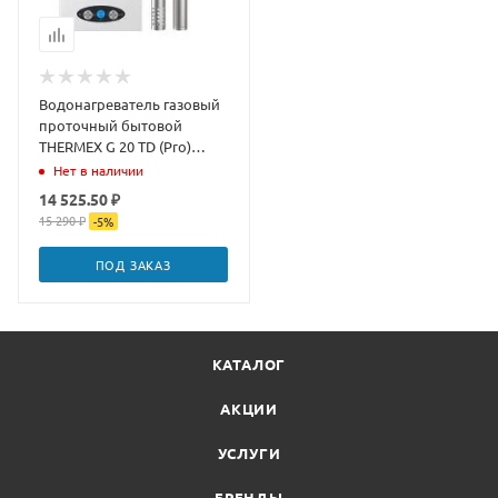
Водонагреватель газовый
проточный бытовой
THERMEX G 20 TD (Pro)
дымоход в комплекте
Нет в наличии
14 525.50 ₽
15 290 ₽
-
5
%
ПОД ЗАКАЗ
КАТАЛОГ
АКЦИИ
УСЛУГИ
БРЕНДЫ