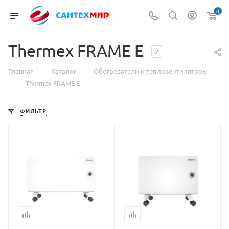
0
Thermex FRAME E
2
—
—
Главная
Каталог
Обогреватели и тепловентиляторы
—
Thermex FRAME E
ФИЛЬТР