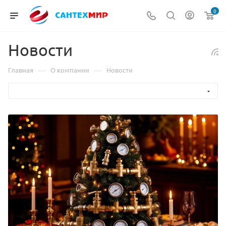
0
Новости
—
—
Главная
О компании
Новости