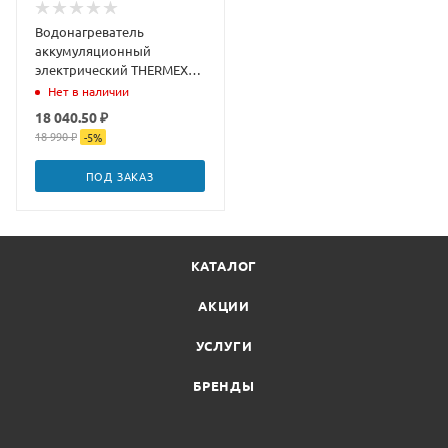
Водонагреватель
аккумуляционный
электрический THERMEX
Mirror 100 V
Нет в наличии
18 040.50 ₽
18 990 ₽
-
5
%
ПОД ЗАКАЗ
КАТАЛОГ
АКЦИИ
УСЛУГИ
БРЕНДЫ