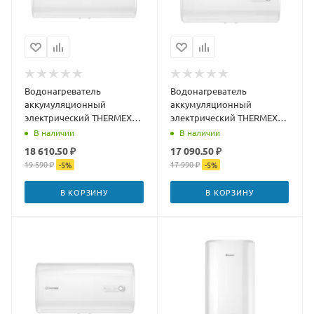
Водонагреватель
Водонагреватель
аккумуляционный
аккумуляционный
электрический THERMEX
электрический THERMEX
Mirror 100 H
Mirror 80 H
В наличии
В наличии
18 610.50 ₽
17 090.50 ₽
19 590 ₽
17 990 ₽
-
5
%
-
5
%
В КОРЗИНУ
В КОРЗИНУ