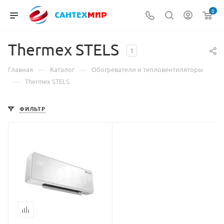
0
Thermex STELS
1
—
—
Главная
Каталог
Обогреватели и тепловентиляторы
—
Thermex STELS
ФИЛЬТР