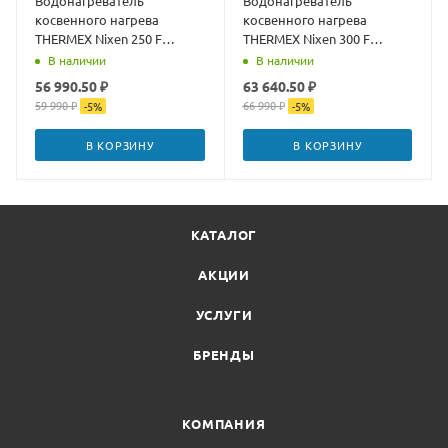
Водонагреватель
Водонагреватель
косвенного нагрева
косвенного нагрева
THERMEX Nixen 250 F
THERMEX Nixen 300 F
(Combi)
(Combi)
В наличии
В наличии
56 990.50 ₽
63 640.50 ₽
59 990 ₽
66 990 ₽
-
5
%
-
5
%
В КОРЗИНУ
В КОРЗИНУ
КАТАЛОГ
АКЦИИ
УСЛУГИ
БРЕНДЫ
КОМПАНИЯ