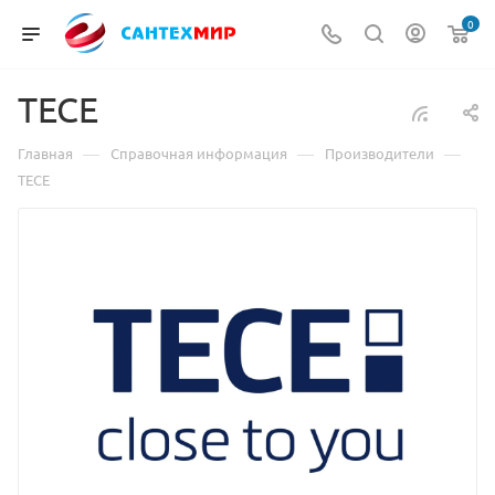
0
TECE
—
—
—
Главная
Справочная информация
Производители
TECE