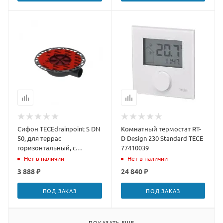
Сифон TECEdrainpoint S DN
Комнатный термостат RT-
50, для террас
D Design 230 Standard TECE
горизонтальный, с
77410039
универсальным фланцем
Нет в наличии
Нет в наличии
Seal System
3 888 ₽
24 840 ₽
ПОД ЗАКАЗ
ПОД ЗАКАЗ
ПОКАЗАТЬ ЕЩЕ