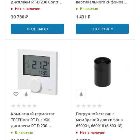
дисплеем RT-D 230 Control,
вертикального сифонов
77410035
(650002 и 650003)
Нет в наличии
В наличии
30 780 ₽
1 431 ₽
ПОД ЗАКАЗ
В КОРЗИНУ
Комнатный термостат
Погружной стакан с
TECEfloor RT-D, с ЖК-
мембраной для сифона
дисплеем RT-D 230
650001, 660018 (6 600 18)
Standart, 77410034
В наличии
Нет в наличии